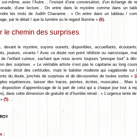
 soi-même, avec l’Autre… l’instant d’une conversation, d’un échange de re
enade, d’une lecture… On entre dans le mystère comme dans un table
endre les mots de Judith Chavanne : « On entre dans un tableau / c
ge, par le détail / que la lumière ou le regard illumine »
(6)
.
r le chemin des surprises
s, devant le mystère, soyons ouverts, disponibles, accueillants, écoutants
nts, joueurs, vivants ! Avec ce doute non point nihiliste ou narcissique, mai
i de l’enfant curieux, sachant que nous avons toujours “presque tout” à déc
in des surprises. « Le véritable artiste n’est pas le capitaine au long cour
l’océan étroit des certitudes, mais le batelier modeste qui vagabonde sur 
uents du doute, jonchés de surprises et de découvertes de toutes sortes »
(
iples expériences, laisser des traces, peintes, écrites, musicales… Mais 
e disposition d’apprentissage de la part de celui qui a chaque jour tout à re
re), dans cette dimension de gratuité et d’humble retrait : « L’urgence lente de
e »
(5)
…
ROY
s :