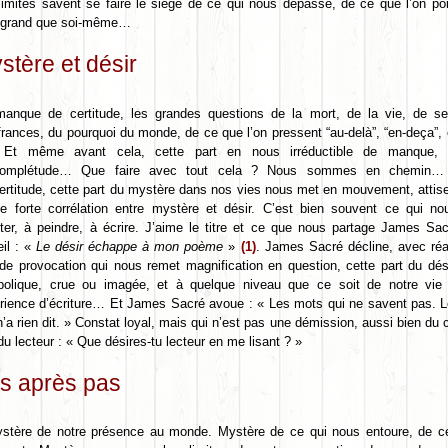
limites savent se faire le siège de ce qui nous dépasse, de ce que l’on po
 grand que soi-même…
stère et désir
anque de certitude, les grandes questions de la mort, de la vie, de se
frances, du pourquoi du monde, de ce que l’on pressent “au-delà”, “en-deça”, en
 Et même avant cela, cette part en nous irréductible de manque, d
ncomplétude… Que faire avec tout cela ? Nous sommes en chemin…
certitude, cette part du mystère dans nos vies nous met en mouvement, attise l
e forte corrélation entre mystère et désir. C’est bien souvent ce qui n
ter, à peindre, à écrire. J’aime le titre et ce que nous partage James Sa
eil : «
Le désir échappe à mon poème
»
(1)
. James Sacré décline, avec réa
 de provocation qui nous remet magnification en question, cette part du dés
olique, crue ou imagée, et à quelque niveau que ce soit de notre vie
rience d’écriture… Et James Sacré avoue : « Les mots qui ne savent pas. L
n’a rien dit. » Constat loyal, mais qui n’est pas une démission, aussi bien du 
du lecteur : « Que désires-tu lecteur en me lisant ? »
s après pas
stère de notre présence au monde. Mystère de ce qui nous entoure, de c