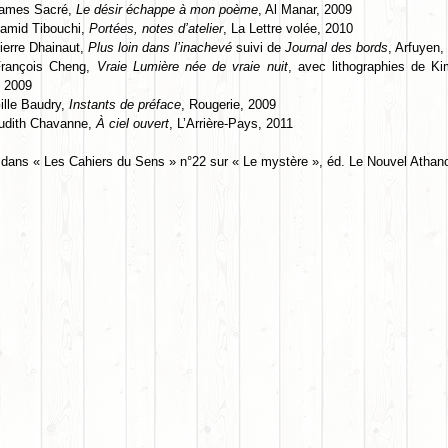
ames Sacré,
Le désir échappe à mon poème
, Al Manar, 2009
amid Tibouchi,
Portées, notes d’atelier
, La Lettre volée, 2010
erre Dhainaut,
Plus loin dans l’inachevé
suivi de
Journal des bords
, Arfuyen,
rançois Cheng,
Vraie Lumière née de vraie nuit
, avec lithographies de K
, 2009
lle Baudry,
Instants de préface
, Rougerie, 2009
udith Chavanne,
À ciel ouvert
, L’Arrière-Pays, 2011
 dans « Les Cahiers du Sens » n°22 sur « Le mystère », éd. Le Nouvel Athan