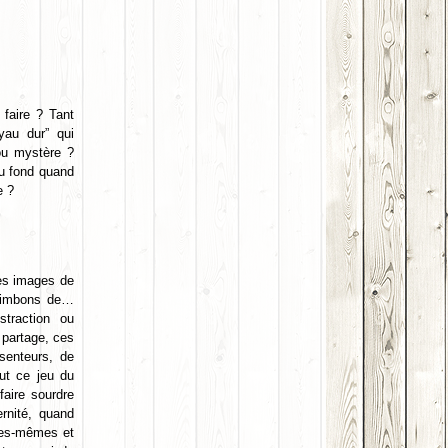
faire ? Tant
yau dur” qui
ou mystère ?
au fond quand
e ?
les images de
 nimbons de…
straction ou
 partage, ces
senteurs, de
out ce jeu du
faire sourdre
ernité, quand
ries-mêmes et