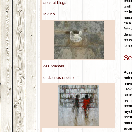
ento
sites et blogs
prot
ce l
revues
renc
cela
loin
dan
nous
le r
Se
des poèmes...
Auss
et d'autres encore...
rado
arriv
l’en
selo
les 
appr
myst
noct
reno
avon