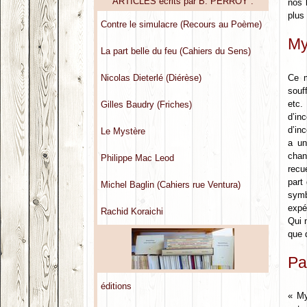
ARTICLES écrits par B. PERROY :
nos 
plus
Contre le simulacre (Recours au Poème)
My
La part belle du feu (Cahiers du Sens)
Nicolas Dieterlé (Diérèse)
Ce m
souf
etc.
Gilles Baudry (Friches)
d’i
d’in
Le Mystère
a un
chan
Philippe Mac Leod
recu
part
Michel Baglin (Cahiers rue Ventura)
symb
expé
Rachid Koraichi
Qui 
que 
Pa
éditions
« My