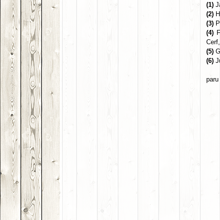
(1)
J
(2)
H
(3)
Pi
(4)
F
Cerf
(5)
Gi
(6)
J
paru