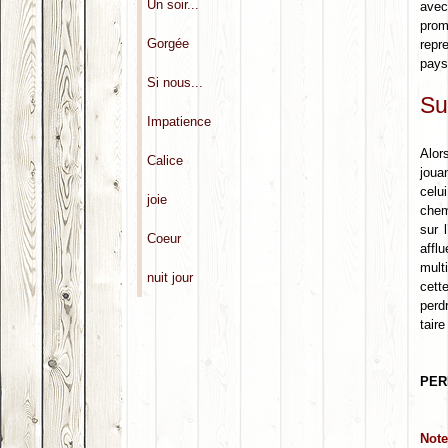
Un soir...
avec
prom
Gorgée
repr
paysa
Si nous...
Su
Impatience
Alor
Calice
joua
celu
joie
chem
sur 
Coeur
affl
mult
nuit jour
cett
perd
tair
PER
Note