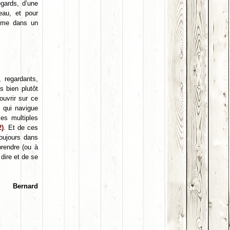
gards, d’une
au, et pour
omme dans un
, regardants,
s bien plutôt
ouvrir sur ce
s qui navigue
les multiples
2)
. Et de ces
toujours dans
prendre (ou à
 dire et de se
Bernard