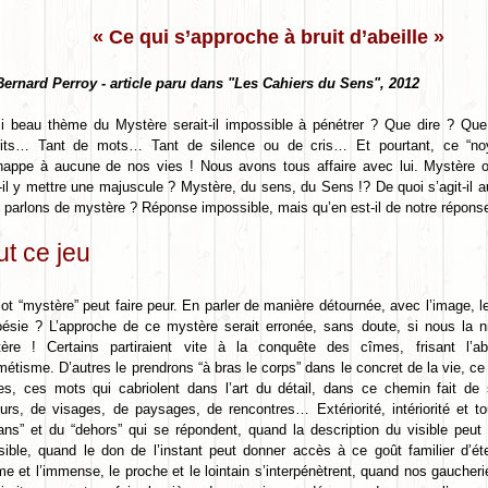
« Ce qui s’approche à bruit d’abeille »
Bernard Perroy - article paru dans "Les Cahiers du Sens", 2012
i beau thème du Mystère serait-il impossible à pénétrer ? Que dire ? Que 
rits… Tant de mots… Tant de silence ou de cris… Et pourtant, ce “no
happe à aucune de nos vies ! Nous avons tous affaire avec lui. Mystère 
-il y mettre une majuscule ? Mystère, du sens, du Sens !? De quoi s’agit-il 
 parlons de mystère ? Réponse impossible, mais qu’en est-il de notre répons
ut ce jeu
ot “mystère” peut faire peur. En parler de manière détournée, avec l’image, 
oésie ? L’approche de ce mystère serait erronée, sans doute, si nous la
ère ! Certains partiraient vite à la conquête des cîmes, frisant l’ab
rmétisme. D’autres le prendrons “à bras le corps” dans le concret de la vie, ce
es, ces mots qui cabriolent dans l’art du détail, dans ce chemin fait de 
urs, de visages, de paysages, de rencontres… Extériorité, intériorité et t
ans” et du “dehors” qui se répondent, quand la description du visible peut 
visible, quand le don de l’instant peut donner accès à ce goût familier d’ét
fime et l’immense, le proche et le lointain s’interpénètrent, quand nos gauche