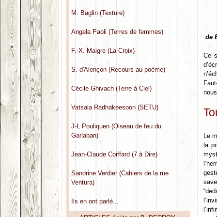
M. Baglin (Texture)
Angela Paoli (Terres de femmes)
de 
F.-X. Maigre (La Croix)
Ce s
d’éc
S. d'Alençon (Recours au poème)
n’éc
Faut
Cécile Ghivach (Terre à Ciel)
nous
Vatsala Radhakeesoon (SETU)
To
J-L Pouliquen (Oiseau de feu du
Garlaban)
Le m
la p
Jean-Claude Coiffard (7 à Dire)
myst
l’he
gest
Sandrine Verdier (Cahiers de la rue
save
Ventura)
“ded
l’in
Ils en ont parlé...
l’in