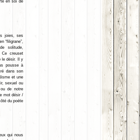
rte en soi de
s joies, ses
 “filigrane”,
e solitude,
 Ce creuset
e désir. Il y
ous pousse à
cré dans son
lisme et une
ir, sexuel ou
 ou de notre
e mot désir /
côté du poète
eux qui nous