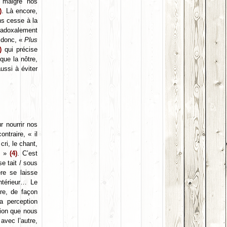
– malgré nos
)
. Là encore,
ns cesse à la
aradoxalement
 donc, «
Plus
)
qui précise
 que la nôtre,
ussi à éviter
r nourrir nos
ntraire, « il
cri, le chant,
nt »
(4)
. C’est
e tait / sous
re se laisse
ntérieur… Le
ore, de façon
a perception
tion que nous
avec l’autre,