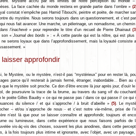
urent. Mystère accru par les limites de notre perception du monde 
hèses. La face cachée du monde restera en grande partie dans l’ombre »
(2
oyal constat n’empêche pas Hamid Tibouchi, peintre et poète, de marcher sa
ontre du mystère. Nous serons toujours dans un questionnement, et c’est p
 qui nous fait avancer. Une marche, un pèlerinage, un nomadisme, un chemin
 dans l’inachevé
» pour reprendre le titre d’un recueil de Pierre Dhainaut
(3
s son «
Journal des bords
» : « À cette parole qui est la nôtre, qui est plus
 ne serons loyaux que dans l’approfondissement, mais la loyauté consiste a
essassement. »
 laisser approfondir
i, le Mystère, ou le mystère, n’est-il pas “mystérieux” pour en rester là, pou
tages parce qu’il resterait à jamais fermé, étranger, inabordable… Bien au co
e que le mystère soit proche. Ce don d’être encore là jour après jour, d’ouïr le 
vol, de poursuivre la trace de la brume, au travers du sang vif du coucha
n le poète Gilles Baudry « ce qui ne passe pas / dans ce qui passe // ce qui s
nuances du silence / et qui s’approche / à bruit d’abeille »
(5)
. Le mystè
ocher – et/ou s’approche de nous - et c’est notre vie-même, prise de l’i
ère n’est là que pour se laisser connaître et approfondir, toujours et enc
urne ou lumineuse, dans cette expérience que nous faisons parfois de l
uvelée vis-àç-vis des choses, souvent les plus anodines, dans cette percep
s, à la fois toujours plus intime et ignorante, avec l’objet, avec un paysage, 